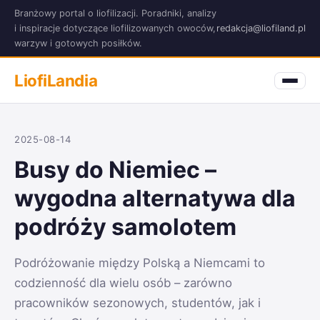
Branżowy portal o liofilizacji. Poradniki, analizy
i inspiracje dotyczące liofilizowanych owoców,
redakcja@liofiland.pl
warzyw i gotowych posiłków.
LiofiLandia
2025-08-14
Busy do Niemiec –
wygodna alternatywa dla
podróży samolotem
Podróżowanie między Polską a Niemcami to
codzienność dla wielu osób – zarówno
pracowników sezonowych, studentów, jak i