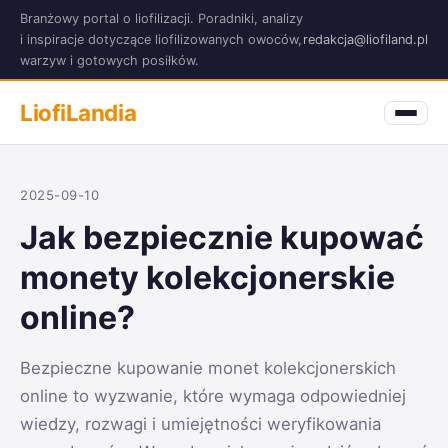
Branżowy portal o liofilizacji. Poradniki, analizy
i inspiracje dotyczące liofilizowanych owoców,
redakcja@liofiland.pl
warzyw i gotowych posiłków.
LiofiLandia
2025-09-10
Jak bezpiecznie kupować
monety kolekcjonerskie
online?
Bezpieczne kupowanie monet kolekcjonerskich
online to wyzwanie, które wymaga odpowiedniej
wiedzy, rozwagi i umiejętności weryfikowania