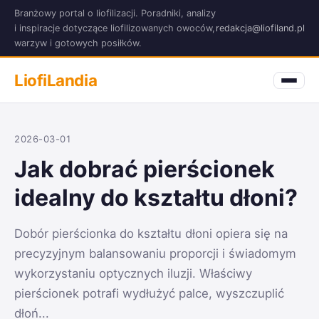
Branżowy portal o liofilizacji. Poradniki, analizy
i inspiracje dotyczące liofilizowanych owoców,
redakcja@liofiland.pl
warzyw i gotowych posiłków.
LiofiLandia
2026-03-01
Jak dobrać pierścionek
idealny do kształtu dłoni?
Dobór pierścionka do kształtu dłoni opiera się na
precyzyjnym balansowaniu proporcji i świadomym
wykorzystaniu optycznych iluzji. Właściwy
pierścionek potrafi wydłużyć palce, wyszczuplić
dłoń...