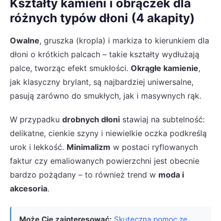
Kształty kamieni i obrączek dla
różnych typów dłoni (4 akapity)
Owalne
, gruszka (kropla) i markiza to kierunkiem dla
dłoni o krótkich palcach – takie kształty wydłużają
palce, tworząc efekt smukłości.
Okrągłe kamienie
,
jak klasyczny brylant, są najbardziej uniwersalne,
pasują zarówno do smukłych, jak i masywnych rąk.
W przypadku
drobnych dłoni
stawiaj na subtelność:
delikatne, cienkie szyny i niewielkie oczka podkreślą
urok i lekkość.
Minimalizm
w postaci ryflowanych
faktur czy emaliowanych powierzchni jest obecnie
bardzo pożądany – to również trend w
moda i
akcesoria
.
Może Cię zainteresować:
Skuteczna pomoc ze