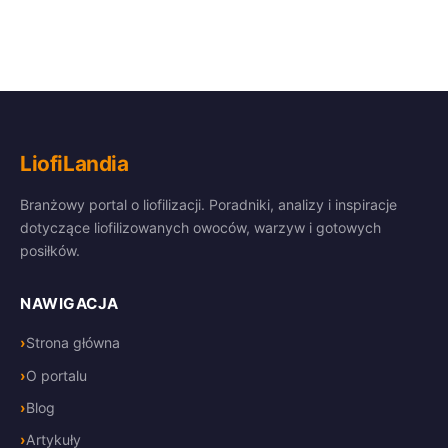
LiofiLandia
Branżowy portal o liofilizacji. Poradniki, analizy i inspiracje
dotyczące liofilizowanych owoców, warzyw i gotowych
posiłków.
NAWIGACJA
Strona główna
O portalu
Blog
Artykuły