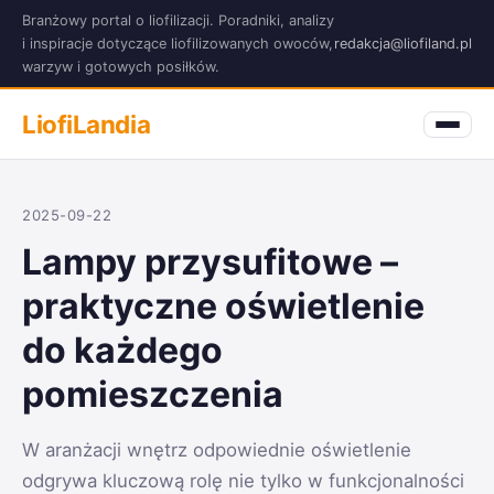
Branżowy portal o liofilizacji. Poradniki, analizy
i inspiracje dotyczące liofilizowanych owoców,
redakcja@liofiland.pl
warzyw i gotowych posiłków.
LiofiLandia
2025-09-22
Lampy przysufitowe –
praktyczne oświetlenie
do każdego
pomieszczenia
W aranżacji wnętrz odpowiednie oświetlenie
odgrywa kluczową rolę nie tylko w funkcjonalności