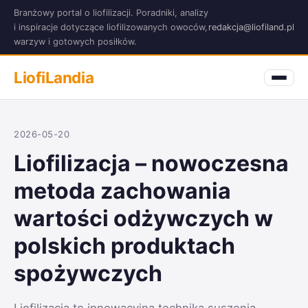
Branżowy portal o liofilizacji. Poradniki, analizy
i inspiracje dotyczące liofilizowanych owoców,
redakcja@liofiland.pl
warzyw i gotowych posiłków.
LiofiLandia
2026-05-20
Liofilizacja – nowoczesna
metoda zachowania
wartości odżywczych w
polskich produktach
spożywczych