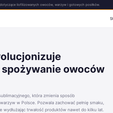
acje dotyczące liofilizowanych owoców, warzyw i gotowych posiłków.
S
wolucjonizuje
i spożywanie owoców
e
 sublimacyjnego, która zmienia sposób
warzyw w Polsce. Pozwala zachować pełnię smaku,
 wydłużając trwałość produktów nawet do kilku lat.