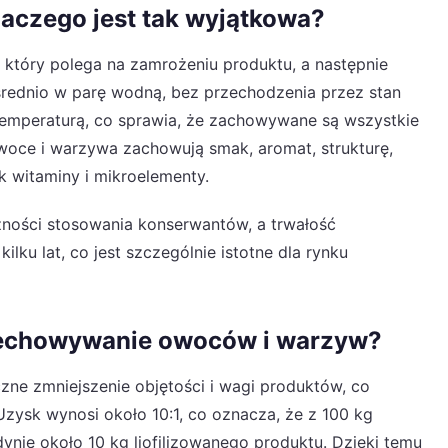
dlaczego jest tak wyjątkowa?
 który polega na zamrożeniu produktu, a następnie
średnio w parę wodną, bez przechodzenia przez stan
 temperaturą, co sprawia, że zachowywane są wszystkie
woce i warzywa zachowują smak, aromat, strukturę,
k witaminy i mikroelementy.
zności stosowania konserwantów, a trwałość
lku lat, co jest szczególnie istotne dla rynku
przechowywanie owoców i warzyw?
aczne zmniejszenie objętości i wagi produktów, co
zysk wynosi około 10:1, co oznacza, że z 100 kg
nie około 10 kg liofilizowanego produktu. Dzięki temu