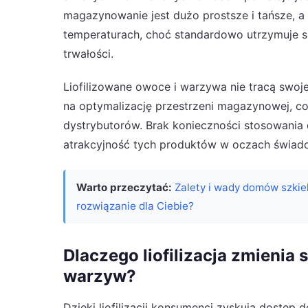
magazynowanie jest dużo prostsze i tańsze, 
temperaturach, choć standardowo utrzymuje si
trwałości.
Liofilizowane owoce i warzywa nie tracą swoje
na optymalizację przestrzeni magazynowej, co 
dystrybutorów. Brak konieczności stosowani
atrakcyjność tych produktów w oczach świa
Warto przeczytać:
Zalety i wady domów szkie
rozwiązanie dla Ciebie?
Dlaczego liofilizacja zmieni
warzyw?
Dzięki liofilizacji konsumenci zyskują dostęp