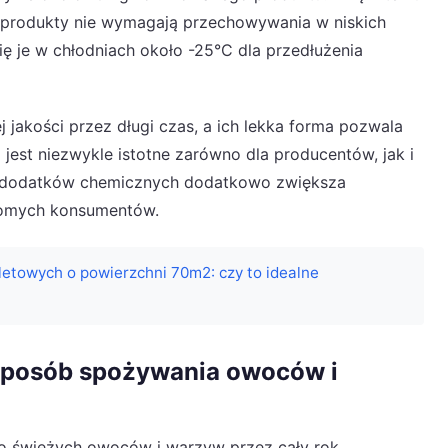
a produkty nie wymagają przechowywania w niskich
ę je w chłodniach około -25°C dla przedłużenia
j jakości przez długi czas, a ich lekka forma pozwala
jest niezwykle istotne zarówno dla producentów, jak i
a dodatków chemicznych dodatkowo zwiększa
domych konsumentów.
letowych o powierzchni 70m2: czy to idealne
a sposób spożywania owoców i
 do świeżych owoców i warzyw przez cały rok,