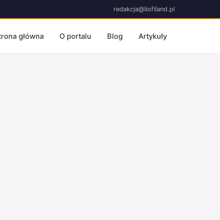
redakcja@liofiland.pl
trona główna
O portalu
Blog
Artykuły