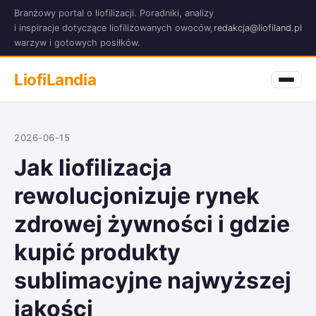
Branżowy portal o liofilizacji. Poradniki, analizy
i inspiracje dotyczące liofilizowanych owoców,
redakcja@liofiland.pl
warzyw i gotowych posiłków.
LiofiLandia
2026-06-15
Jak liofilizacja
rewolucjonizuje rynek
zdrowej żywności i gdzie
kupić produkty
sublimacyjne najwyższej
jakości