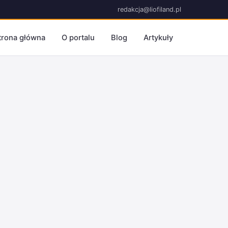
redakcja@liofiland.pl
trona główna
O portalu
Blog
Artykuły