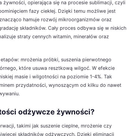
ywności, opierająca się na procesie sublimacji, czyli
ominięciem fazy ciekłej. Dzięki temu możliwe jest
 znacząco hamuje rozwój mikroorganizmów oraz
adację składników. Cały proces odbywa się w niskich
alizuje straty cennych witamin, minerałów oraz
ch etapów: mrożenia próbki, suszenia pierwotnego
tórnego, które usuwa resztkową wilgoć. W efekcie
iskiej masie i wilgotności na poziomie 1-4%. Tak
rminem przydatności, wynoszącym od kilku do nawet
wywaniu.
artości odżywcze żywności?
acji, takimi jak suszenie cieplne, mrożenie czy
jwięcej składników odżywczych. Dzięki eliminacji