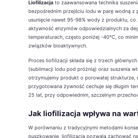
Liofilizacja
to zaawansowana technika suszenia ż
bezpośrednim przejściu lodu w parę wodną z p
usunięcie nawet 95-98% wody z produktu, co
aktywność enzymów odpowiedzialnych za degr
temperaturach, często poniżej -40°C, co minim
związków bioaktywnych.
Proces liofilizacji składa się z trzech główny
(sublimacji lodu pod próżnią) oraz suszenia w
otrzymujemy produkt o porowatej strukturze, n
przygotowana żywność cechuje się długim te
25 lat, przy odpowiednim, szczelnym przecho
Jak liofilizacja wpływa na w
W porównaniu z tradycyjnymi metodami konserw
puszkowanie, liofilizacja pozwala zachować na