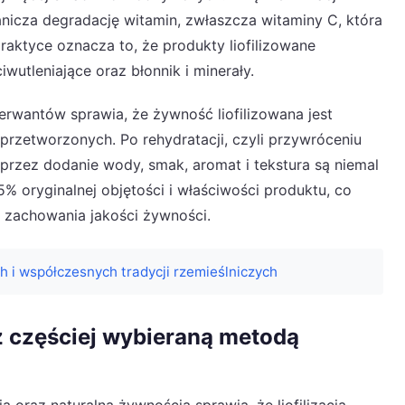
anicza degradację witamin, zwłaszcza witaminy C, która
 praktyce oznacza to, że produkty liofilizowane
wutleniające oraz błonnik i minerały.
rwantów sprawia, że żywność liofilizowana jest
przetworzonych. Po rehydratacji, czyli przywróceniu
rzez dodanie wody, smak, aromat i tekstura są niemal
% oryginalnej objętości i właściwości produktu, co
ą zachowania jakości żywności.
 i współczesnych tradycji rzemieślniczych
az częściej wybieraną metodą
oraz naturalną żywnością sprawia, że liofilizacja