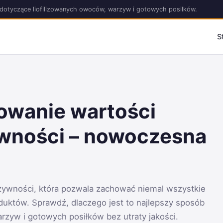
acje dotyczące liofilizowanych owoców, warzyw i gotowych posiłków.
S
howanie wartości
wności – nowoczesna
 żywności, która pozwala zachować niemal wszystkie
duktów. Sprawdź, dlaczego jest to najlepszy sposób
zyw i gotowych posiłków bez utraty jakości.