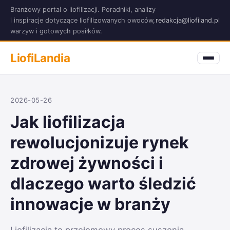
Branżowy portal o liofilizacji. Poradniki, analizy
i inspiracje dotyczące liofilizowanych owoców,
redakcja@liofiland.pl
warzyw i gotowych posiłków.
LiofiLandia
2026-05-26
Jak liofilizacja
rewolucjonizuje rynek
zdrowej żywności i
dlaczego warto śledzić
innowacje w branży