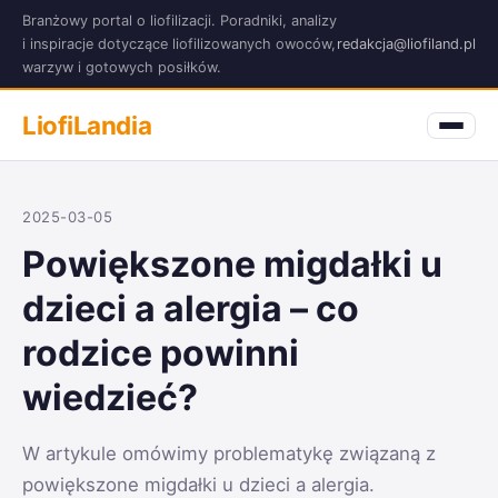
Branżowy portal o liofilizacji. Poradniki, analizy
i inspiracje dotyczące liofilizowanych owoców,
redakcja@liofiland.pl
warzyw i gotowych posiłków.
LiofiLandia
2025-03-05
Powiększone migdałki u
dzieci a alergia – co
rodzice powinni
wiedzieć?
W artykule omówimy problematykę związaną z
powiększone migdałki u dzieci a alergia.