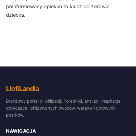
poinformowany opiekun to klucz do zdrowia
dziecka.
LiofiLandia
Branżowy portal o liofilizacji. Poradniki, analizy i inspiracje
dotyczące liofilizowanych owoców, warzyw i gotowych
posiłków.
NAWIGACJA