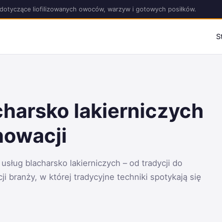
acje dotyczące liofilizowanych owoców, warzyw i gotowych posiłków.
S
charsko lakierniczych
nnowacji
usług blacharsko lakierniczych – od tradycji do
i branży, w której tradycyjne techniki spotykają się