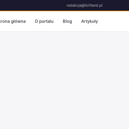
redakcja@liofiland.pl
trona główna
O portalu
Blog
Artykuły