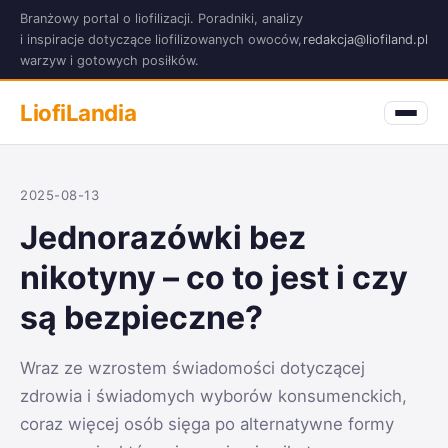
Branżowy portal o liofilizacji. Poradniki, analizy
i inspiracje dotyczące liofilizowanych owoców,
redakcja@liofiland.pl
warzyw i gotowych posiłków.
LiofiLandia
2025-08-13
Jednorazówki bez
nikotyny – co to jest i czy
są bezpieczne?
Wraz ze wzrostem świadomości dotyczącej
zdrowia i świadomych wyborów konsumenckich,
coraz więcej osób sięga po alternatywne formy