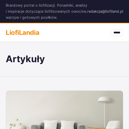
Branżowy portal o liofilizacji. Poradniki, analizy
i inspiracje dotyczące liofilizowanych owoców,
redakcja@liofiland.pl
warzyw i gotowych posiłków.
LiofiLandia
Artykuły