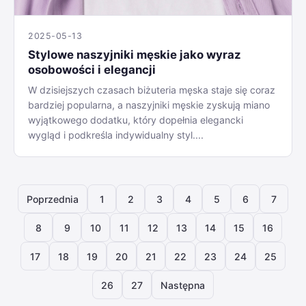
2025-05-13
Stylowe naszyjniki męskie jako wyraz
osobowości i elegancji
W dzisiejszych czasach biżuteria męska staje się coraz
bardziej popularna, a naszyjniki męskie zyskują miano
wyjątkowego dodatku, który dopełnia elegancki
wygląd i podkreśla indywidualny styl....
Poprzednia
1
2
3
4
5
6
7
8
9
10
11
12
13
14
15
16
17
18
19
20
21
22
23
24
25
26
27
Następna