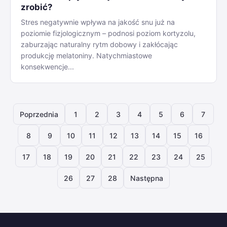
zrobić?
Stres negatywnie wpływa na jakość snu już na
poziomie fizjologicznym – podnosi poziom kortyzolu,
zaburzając naturalny rytm dobowy i zakłócając
produkcję melatoniny. Natychmiastowe
konsekwencje...
Poprzednia
1
2
3
4
5
6
7
8
9
10
11
12
13
14
15
16
17
18
19
20
21
22
23
24
25
26
27
28
Następna