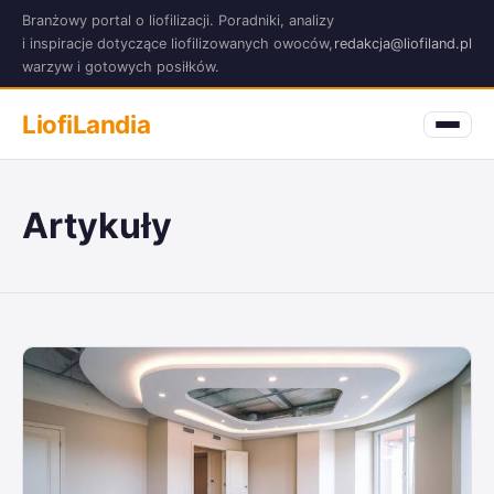
Branżowy portal o liofilizacji. Poradniki, analizy
i inspiracje dotyczące liofilizowanych owoców,
redakcja@liofiland.pl
warzyw i gotowych posiłków.
LiofiLandia
Artykuły