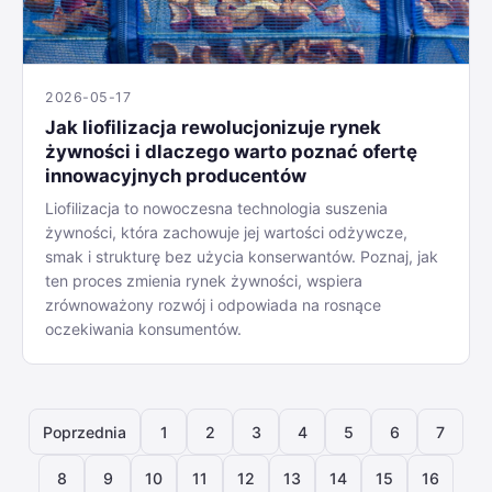
2026-05-17
Jak liofilizacja rewolucjonizuje rynek
żywności i dlaczego warto poznać ofertę
innowacyjnych producentów
Liofilizacja to nowoczesna technologia suszenia
żywności, która zachowuje jej wartości odżywcze,
smak i strukturę bez użycia konserwantów. Poznaj, jak
ten proces zmienia rynek żywności, wspiera
zrównoważony rozwój i odpowiada na rosnące
oczekiwania konsumentów.
Poprzednia
1
2
3
4
5
6
7
8
9
10
11
12
13
14
15
16