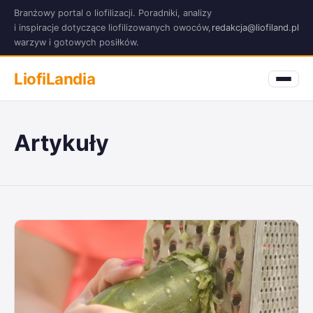
Branżowy portal o liofilizacji. Poradniki, analizy
i inspiracje dotyczące liofilizowanych owoców,
redakcja@liofiland.pl
warzyw i gotowych posiłków.
LiofiLandia
Artykuły