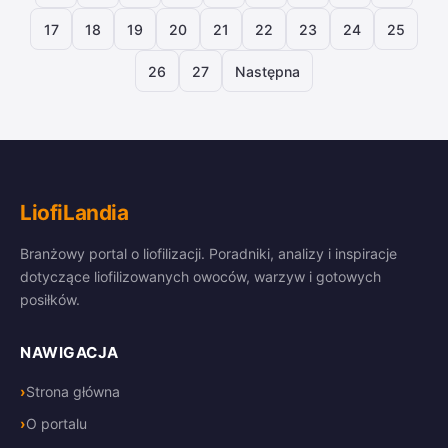
17
18
19
20
21
22
23
24
25
26
27
Następna
LiofiLandia
Branżowy portal o liofilizacji. Poradniki, analizy i inspiracje
dotyczące liofilizowanych owoców, warzyw i gotowych
posiłków.
NAWIGACJA
Strona główna
O portalu